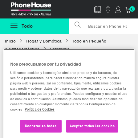
Phonehouse
0
Todo
Inicio
Hogar y Domótica
Todo en Pequeño
electrodoméstico
Cafeteras
Nos preocupamos por tu privacidad
Utilizamos cookies y tecnologías similares propias y de terceros, de
sesión o persistentes, para hacer funcionar de manera segura nuestra
página web y personalizar su contenido. Igualmente, utilizamos cookies
para medir y obtener datos de la navegación que realizas y para ajustar la
publicidad a tus gustos y preferencias. Puedes configurar y aceptar el uso
de cookies a continuación. Asimismo, puedes modificar tus opciones de
consentimiento en cualquier momento visitando la Configuración de
cookies
Política de Cookies
Rechazarlas todas
Aceptar todas las cookies