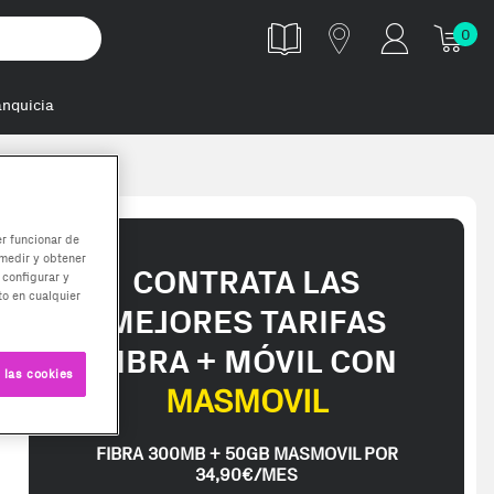
0
anquicia
a Espresso -
er funcionar de
medir y obtener
CONTRATA LAS
 configurar y
o en cualquier
MEJORES TARIFAS
FIBRA + MÓVIL CON
 las cookies
MASMOVIL
FIBRA 300MB + 50GB MASMOVIL POR
34,90€/MES