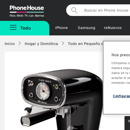
Phonehouse
Todo
iPhone
Samsung
reNuevos
Inicio
Hogar y Domótica
Todo en Pequeño electrodomésti
Nos preoc
Utilizamos c
manera segur
A
datos de la 
aceptar el u
C
momento vis
Configura
Op