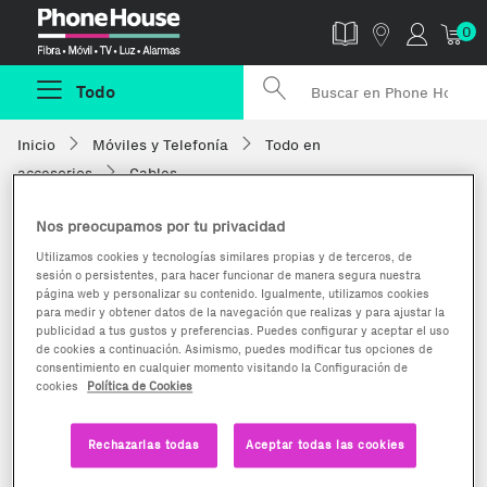
Phonehouse
0
Todo
Inicio
Móviles y Telefonía
Todo en
accesorios
Cables
Nos preocupamos por tu privacidad
Utilizamos cookies y tecnologías similares propias y de terceros, de
sesión o persistentes, para hacer funcionar de manera segura nuestra
página web y personalizar su contenido. Igualmente, utilizamos cookies
para medir y obtener datos de la navegación que realizas y para ajustar la
publicidad a tus gustos y preferencias. Puedes configurar y aceptar el uso
de cookies a continuación. Asimismo, puedes modificar tus opciones de
consentimiento en cualquier momento visitando la Configuración de
cookies
Política de Cookies
Rechazarlas todas
Aceptar todas las cookies