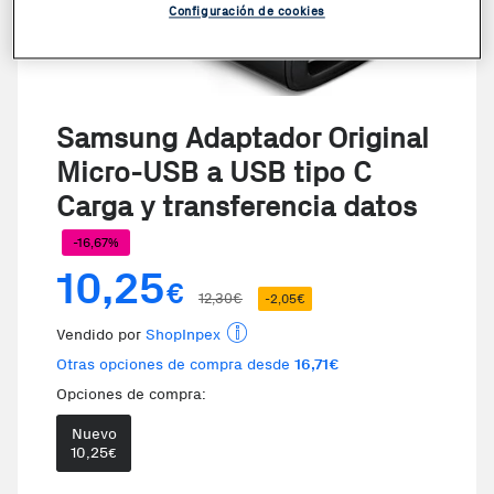
Configuración de cookies
Samsung Adaptador Original
Micro-USB a USB tipo C
Carga y transferencia datos
-16,67%
10,25
€
12,30€
-2,05€
Vendido por
ShopInpex
Otras opciones de compra desde
16,71€
Opciones de compra:
Nuevo
10,25
€