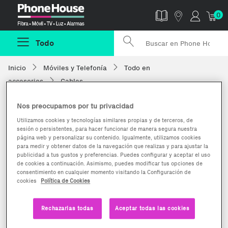
Phonehouse
0
Todo
Inicio
Móviles y Telefonía
Todo en
accesorios
Cables
Nos preocupamos por tu privacidad
Utilizamos cookies y tecnologías similares propias y de terceros, de
sesión o persistentes, para hacer funcionar de manera segura nuestra
página web y personalizar su contenido. Igualmente, utilizamos cookies
para medir y obtener datos de la navegación que realizas y para ajustar la
publicidad a tus gustos y preferencias. Puedes configurar y aceptar el uso
de cookies a continuación. Asimismo, puedes modificar tus opciones de
consentimiento en cualquier momento visitando la Configuración de
cookies
Política de Cookies
Rechazarlas todas
Aceptar todas las cookies