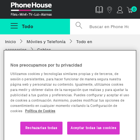
Phonehouse
0
Todo
Inicio
Móviles y Telefonía
Todo en
accesorios
Cables
Nos preocupamos por tu privacidad
Utilizamos cookies y tecnologías similares propias y de terceros, de
sesión o persistentes, para hacer funcionar de manera segura nuestra
página web y personalizar su contenido. Igualmente, utilizamos cookies
para medir y obtener datos de la navegación que realizas y para ajustar la
publicidad a tus gustos y preferencias. Puedes configurar y aceptar el uso
de cookies a continuación. Asimismo, puedes modificar tus opciones de
consentimiento en cualquier momento visitando la Configuración de
cookies
Política de Cookies
Rechazarlas todas
Aceptar todas las cookies