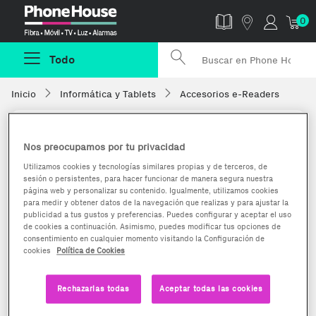
Phonehouse
0
Todo
Inicio
Informática y Tablets
Accesorios e-Readers
Nos preocupamos por tu privacidad
Utilizamos cookies y tecnologías similares propias y de terceros, de
sesión o persistentes, para hacer funcionar de manera segura nuestra
página web y personalizar su contenido. Igualmente, utilizamos cookies
para medir y obtener datos de la navegación que realizas y para ajustar la
publicidad a tus gustos y preferencias. Puedes configurar y aceptar el uso
de cookies a continuación. Asimismo, puedes modificar tus opciones de
consentimiento en cualquier momento visitando la Configuración de
cookies
Política de Cookies
Rechazarlas todas
Aceptar todas las cookies