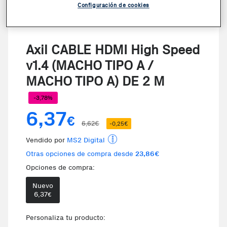
Configuración de cookies
Axil CABLE HDMI High Speed
v1.4 (MACHO TIPO A /
MACHO TIPO A) DE 2 M
-3,78%
6,37
€
6,62€
-0,25€
Vendido por
MS2 Digital
Otras opciones de compra desde
23,86€
Opciones de compra:
Nuevo
Te damos la oportunidad de elegi
6,37
€
Personaliza tu producto: