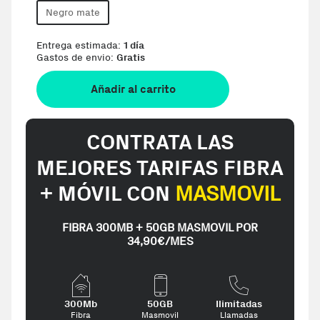
Negro mate
Entrega estimada:
1 día
Gastos de envio:
Gratis
Añadir al carrito
CONTRATA LAS
MEJORES TARIFAS FIBRA
+ MÓVIL CON
MASMOVIL
FIBRA 300MB + 50GB MASMOVIL POR
34,90€/MES
300Mb
50GB
Ilimitadas
Fibra
Masmovil
Llamadas