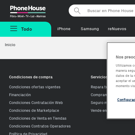
Phonehouse
Todo
iPhone
Samsung
reNuevos
Inicio
Nos preoc
Utilizamos c
manera segur
datos de la 
Condiciones de compra
Servicios Phone House
aceptar el u
momento vis
Condiciones ofertas vigentes
Repara tu móvil
Financiación
Compramos tu móvil
Configura
Condiciones Contratación Web
Seguro móvil
Condiciones de Marketplace
Vende en Phone House
Condiciones de Venta en Tiendas
Condiciones Contratos Operadores
Política de Privacidad