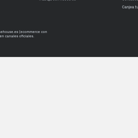
Canjea t
onehouse.es (ecommerce con
en canales oficiales.