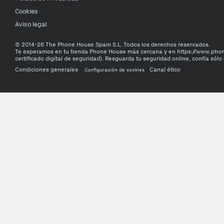
Cookies
Aviso legal
© 2014-26 The Phone House Spain S.L. Todos los derechos reservados.
Te esperamos en tu tienda Phone House más cercana y en https://www.ph
certificado digital de seguridad). Resguarda tu seguridad online, confía sólo 
Condiciones generales
Canal ético
Configuración de cookies