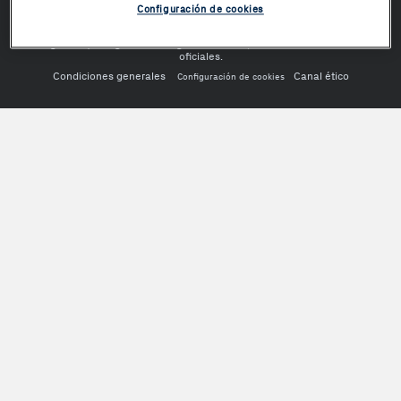
© 2014-26 The Phone House Spain S.L. Todos los derechos reservados.
Configuración de cookies
Te esperamos en tu tienda Phone House más cercana y en
https://www.phonehouse.es (ecommerce con certificado digital de
seguridad). Resguarda tu seguridad online, confía sólo en canales
oficiales.
Condiciones generales
Canal ético
Configuración de cookies