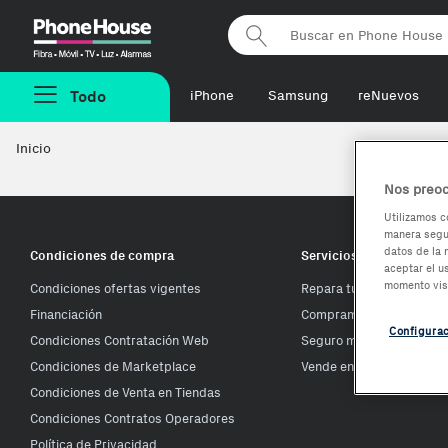
Phonehouse
Todo
iPhone
Samsung
reNuevos
Inicio
Nos preoc
Utilizamos c
manera segur
datos de la 
Condiciones de compra
Servicios Phone House
aceptar el u
momento vis
Condiciones ofertas vigentes
Repara tu móvil
Financiación
Compramos tu móvil
Configura
Condiciones Contratación Web
Seguro móvil
Condiciones de Marketplace
Vende en Phone House
Condiciones de Venta en Tiendas
Condiciones Contratos Operadores
Política de Privacidad