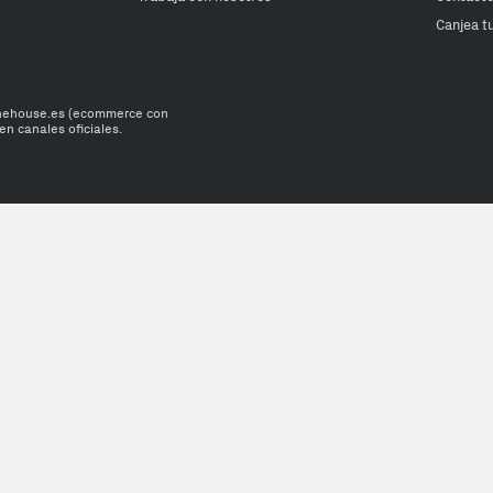
Canjea t
onehouse.es (ecommerce con
en canales oficiales.