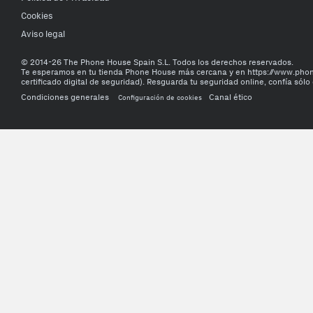
Cookies
Aviso legal
© 2014-26 The Phone House Spain S.L. Todos los derechos reservados.
Te esperamos en tu tienda Phone House más cercana y en https://www.ph
certificado digital de seguridad). Resguarda tu seguridad online, confía sólo 
Condiciones generales
Canal ético
Configuración de cookies