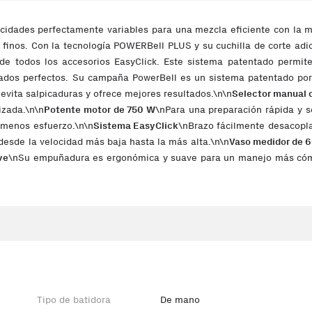
ocidades perfectamente variables para una mezcla eficiente con la 
finos. Con la tecnología POWERBell PLUS y su cuchilla de corte adic
e todos los accesorios EasyClick. Este sistema patentado permite
tados perfectos. Su campaña PowerBell es un sistema patentado por
evita salpicaduras y ofrece mejores resultados.\n\n
Selector manual d
izada.\n\n
Potente motor de 750 W
\nPara una preparación rápida y se
 menos esfuerzo.\n\n
Sistema EasyClick
\nBrazo fácilmente desacopla
desde la velocidad más baja hasta la más alta.\n\n
Vaso medidor de 6
ve
\nSu empuñadura es ergonómica y suave para un manejo más cómo
o más en cuestión de segundos.\n\n
Picadora 500ml
\nCon el accesori
 en cuestión de segundos.\n\n
POWERBellPLUS
\nLa innovación en l
e su uso sea más rápido y eficiente, por tanto se consiguen me
ano como sus accesorios son fácilmente desmontables y aptos par
rre seguro, firme y cómodo incluso con la máxima velocidad.
roducto: Negro, Blanco, Funciones de mezcla: Mezcla, Picar, Mezcla.
Tipo de batidora
De mano