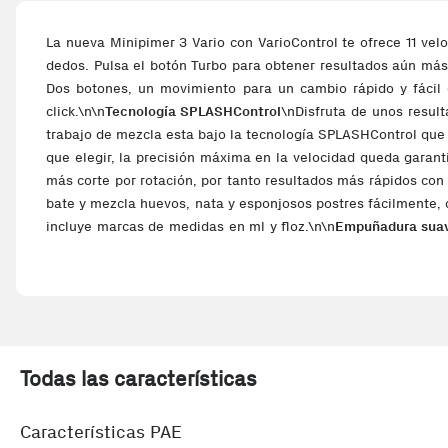
La nueva Minipimer 3 Vario con VarioControl te ofrece 11 vel
dedos. Pulsa el botón Turbo para obtener resultados aún más 
Dos botones, un movimiento para un cambio rápido y fácil d
click.\n\n
Tecnología SPLASHControl
\nDisfruta de unos resul
trabajo de mezcla esta bajo la tecnología SPLASHControl que 
que elegir, la precisión máxima en la velocidad queda garant
más corte por rotación, por tanto resultados más rápidos con
bate y mezcla huevos, nata y esponjosos postres fácilmente, 
incluye marcas de medidas en ml y floz.\n\n
Empuñadura sua
rallar queso duro o zanahorias, trocear frutos secos y much
queso duro o zanahorias, trocear frutos secos y mucho más
zona adicional de corte con cada rotación, haciendo qu
esfuerzo.\n\n
Apta para lavavajillas
\nTanto la batidora de m
suave
\nLa empuñadura suave antideslizante garantiza un aga
Braun MQ 3135 WH Sauce. Tipo: Batidora de mano, Color del p
Todas las características
Características PAE