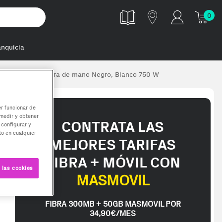
0
anquicia
WH Sauce Batidora de mano Negro, Blanco 750 W
er funcionar de
medir y obtener
CONTRATA LAS
 configurar y
o en cualquier
MEJORES TARIFAS
FIBRA + MÓVIL CON
 las cookies
MASMOVIL
FIBRA 300MB + 50GB MASMOVIL POR
34,90€/MES