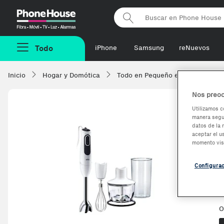
Phonehouse
Todo
iPhone
Samsung
reNuevos
Inicio
Hogar y Domótica
Todo en Pequeño electrodomésti
Nos preoc
Utilizamos c
manera segur
datos de la 
aceptar el u
momento vis
Configura
O