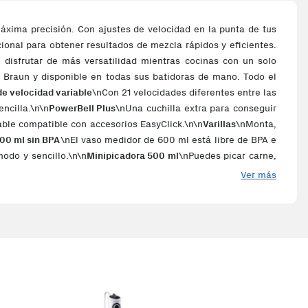
máxima precisión. Con ajustes de velocidad en la punta de tus
ional para obtener resultados de mezcla rápidos y eficientes.
 disfrutar de más versatilidad mientras cocinas con un solo
 Braun y disponible en todas sus batidoras de mano. Todo el
e velocidad variable
\nCon 21 velocidades diferentes entre las
ncilla.\n\n
PowerBell Plus
\nUna cuchilla extra para conseguir
ble compatible con accesorios EasyClick.\n\n
Varillas
\nMonta,
00 ml sin BPA
\nEl vaso medidor de 600 ml está libre de BPA e
do y sencillo.\n\n
Minipicadora 500 ml
\nPuedes picar carne,
o Picadora de 500ml de Minipimer, podrás picar carne, rallar
Ver más
a campana (PowerBell Plus) de la nueva Minipimer aporta una
jores resultados con ingredientes más grandes con menos
a lavar en lavavajillas o debajo del agua.\n\n
Empuñadura
 Potencia: 750 W