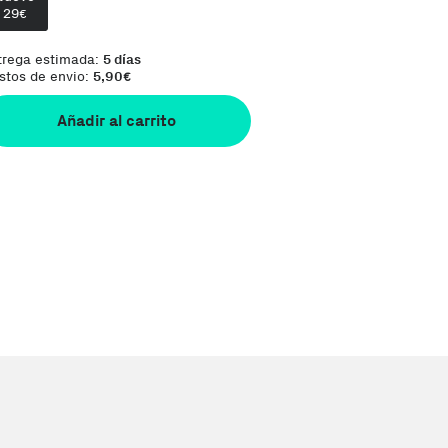
29
Te damos la oportunidad de elegir lo que más 
€
trega estimada:
5 días
stos de envio:
5,90
€
Añadir al carrito