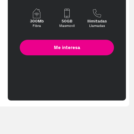
te interese, con los mejores precios. Gracias a nuestros vendedores
300Mb
50GB
Ilimitadas
Fibra
Masmovil
Llamadas
Me interesa