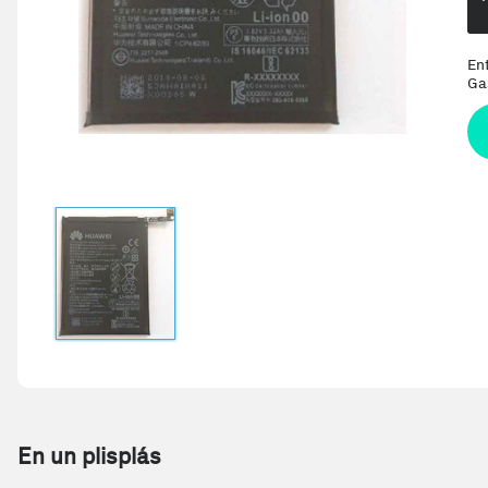
En
Ga
En un plisplás