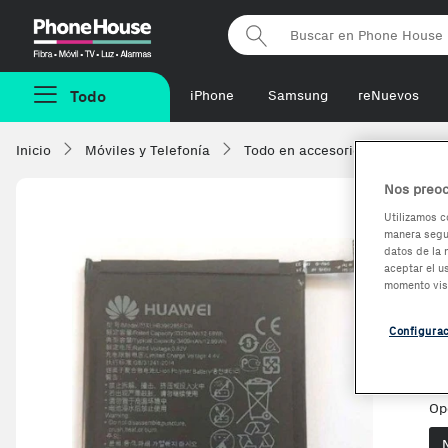
Phonehouse
Todo
iPhone
Samsung
reNuevos
Inicio
Móviles y Telefonía
Todo en accesorios
Baterí
Nos preoc
Utilizamos c
manera segur
H
datos de la 
aceptar el u
h
momento vis
Configura
Ve
Op