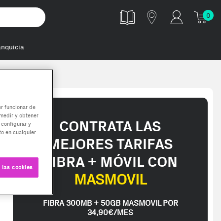
0
anquicia
er funcionar de
medir y obtener
CONTRATA LAS
 configurar y
o en cualquier
MEJORES TARIFAS
FIBRA + MÓVIL CON
 las cookies
MASMOVIL
FIBRA 300MB + 50GB MASMOVIL POR
34,90€/MES