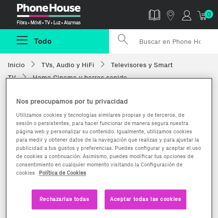
Phonehouse
0
Todo
Inicio
TVs, Audio y HiFi
Televisores y Smart
TV
Home Cinema y barras sonido
Nos preocupamos por tu privacidad
Utilizamos cookies y tecnologías similares propias y de terceros, de
sesión o persistentes, para hacer funcionar de manera segura nuestra
página web y personalizar su contenido. Igualmente, utilizamos cookies
para medir y obtener datos de la navegación que realizas y para ajustar la
publicidad a tus gustos y preferencias. Puedes configurar y aceptar el uso
de cookies a continuación. Asimismo, puedes modificar tus opciones de
consentimiento en cualquier momento visitando la Configuración de
cookies
Política de Cookies
Rechazarlas todas
Aceptar todas las cookies