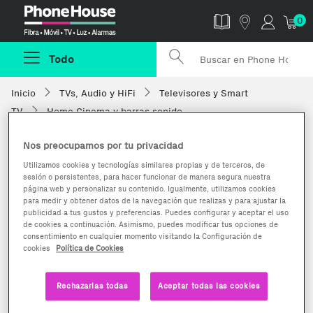
Phonehouse
0
Todo
Inicio
TVs, Audio y HiFi
Televisores y Smart
TV
Home Cinema y barras sonido
Nos preocupamos por tu privacidad
Utilizamos cookies y tecnologías similares propias y de terceros, de
sesión o persistentes, para hacer funcionar de manera segura nuestra
página web y personalizar su contenido. Igualmente, utilizamos cookies
para medir y obtener datos de la navegación que realizas y para ajustar la
publicidad a tus gustos y preferencias. Puedes configurar y aceptar el uso
de cookies a continuación. Asimismo, puedes modificar tus opciones de
consentimiento en cualquier momento visitando la Configuración de
cookies
Política de Cookies
Rechazarlas todas
Aceptar todas las cookies