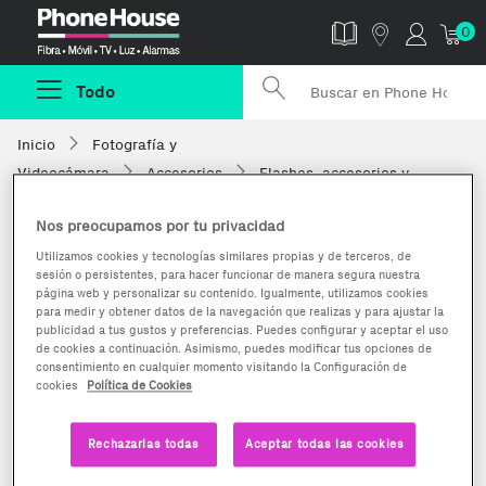
Phonehouse
0
Todo
Inicio
Fotografía y
Videocámara
Accesorios
Flashes, accesorios y
antorchas
Nos preocupamos por tu privacidad
Utilizamos cookies y tecnologías similares propias y de terceros, de
sesión o persistentes, para hacer funcionar de manera segura nuestra
página web y personalizar su contenido. Igualmente, utilizamos cookies
para medir y obtener datos de la navegación que realizas y para ajustar la
publicidad a tus gustos y preferencias. Puedes configurar y aceptar el uso
de cookies a continuación. Asimismo, puedes modificar tus opciones de
consentimiento en cualquier momento visitando la Configuración de
cookies
Política de Cookies
Rechazarlas todas
Aceptar todas las cookies