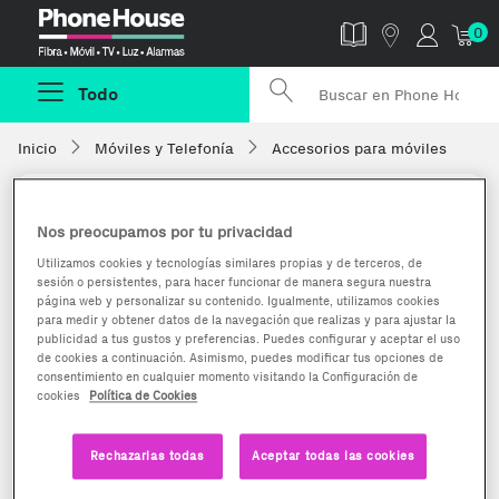
Phonehouse
0
Todo
Inicio
Móviles y Telefonía
Accesorios para móviles
Nos preocupamos por tu privacidad
Utilizamos cookies y tecnologías similares propias y de terceros, de
sesión o persistentes, para hacer funcionar de manera segura nuestra
página web y personalizar su contenido. Igualmente, utilizamos cookies
para medir y obtener datos de la navegación que realizas y para ajustar la
publicidad a tus gustos y preferencias. Puedes configurar y aceptar el uso
de cookies a continuación. Asimismo, puedes modificar tus opciones de
consentimiento en cualquier momento visitando la Configuración de
cookies
Política de Cookies
Rechazarlas todas
Aceptar todas las cookies