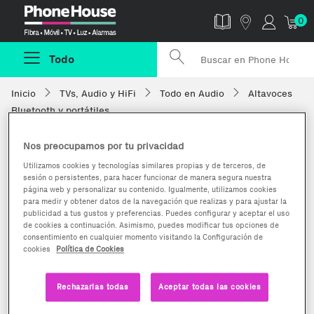
Phonehouse
0
Todo
Inicio
TVs, Audio y HiFi
Todo en Audio
Altavoces
Bluetooth y portátiles
Nos preocupamos por tu privacidad
Utilizamos cookies y tecnologías similares propias y de terceros, de
sesión o persistentes, para hacer funcionar de manera segura nuestra
página web y personalizar su contenido. Igualmente, utilizamos cookies
para medir y obtener datos de la navegación que realizas y para ajustar la
publicidad a tus gustos y preferencias. Puedes configurar y aceptar el uso
de cookies a continuación. Asimismo, puedes modificar tus opciones de
consentimiento en cualquier momento visitando la Configuración de
cookies
Política de Cookies
Rechazarlas todas
Aceptar todas las cookies