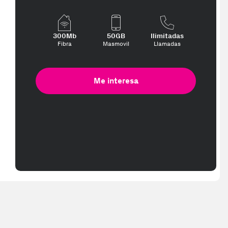
 más te interese, con los mejores precios. Gracias a nuestros vended
300Mb
50GB
Ilimitadas
Fibra
Masmovil
Llamadas
Me interesa