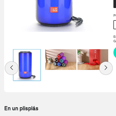
P
E
G
En un plisplás