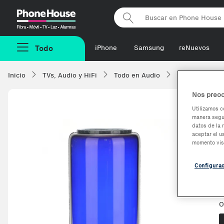
Phonehouse
Todo
iPhone
Samsung
reNuevos
Inicio
TVs, Audio y HiFi
Todo en Audio
Altavoces Blue
Nos preoc
Utilizamos c
manera segur
-16,56%
datos de la 
aceptar el u
momento vis
Configura
V
O