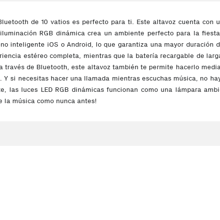
Bluetooth de 10 vatios es perfecto para ti. Este altavoz cuenta co
iluminación RGB dinámica crea un ambiente perfecto para la fiesta, 
no inteligente iOS o Android, lo que garantiza una mayor duración d
riencia estéreo completa, mientras que la batería recargable de lar
 través de Bluetooth, este altavoz también te permite hacerlo medi
 Y si necesitas hacer una llamada mientras escuchas música, no ha
te, las luces LED RGB dinámicas funcionan como una lámpara ambien
de la música como nunca antes!