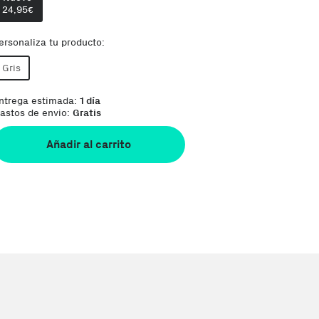
24,95
Te damos la oportunidad de elegir lo que
€
ersonaliza tu producto:
Gris
ntrega estimada:
1 día
astos de envio:
Gratis
Añadir al carrito