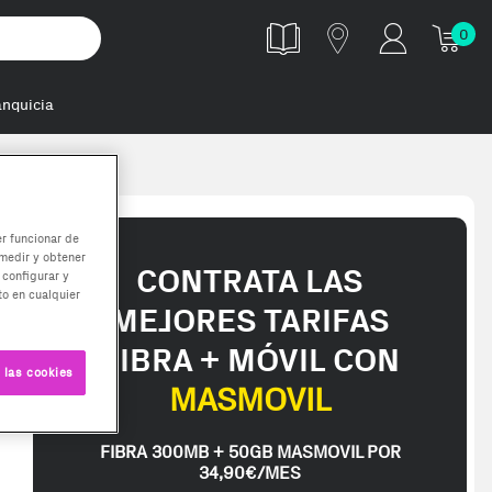
0
anquicia
nación RGB d
er funcionar de
medir y obtener
CONTRATA LAS
 configurar y
o en cualquier
MEJORES TARIFAS
FIBRA + MÓVIL CON
 las cookies
MASMOVIL
FIBRA 300MB + 50GB MASMOVIL POR
34,90€/MES