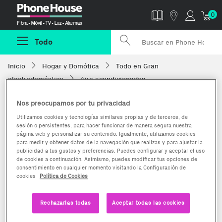
Phonehouse
0
Todo
Inicio
Hogar y Domótica
Todo en Gran
electrodoméstico
Aire acondicionados
Nos preocupamos por tu privacidad
Utilizamos cookies y tecnologías similares propias y de terceros, de
sesión o persistentes, para hacer funcionar de manera segura nuestra
página web y personalizar su contenido. Igualmente, utilizamos cookies
para medir y obtener datos de la navegación que realizas y para ajustar la
publicidad a tus gustos y preferencias. Puedes configurar y aceptar el uso
de cookies a continuación. Asimismo, puedes modificar tus opciones de
consentimiento en cualquier momento visitando la Configuración de
cookies
Política de Cookies
Rechazarlas todas
Aceptar todas las cookies