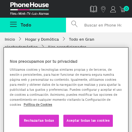
Phonehouse
0
Todo
Inicio
Hogar y Domótica
Todo en Gran
electrodoméstico
Aire acondicionados
Nos preocupamos por tu privacidad
Utilizamos cookies y tecnologías similares propias y de terceros, de
sesión o persistentes, para hacer funcionar de manera segura nuestra
página web y personalizar su contenido. Igualmente, utilizamos cookies
para medir y obtener datos de la navegación que realizas y para ajustar la
publicidad a tus gustos y preferencias. Puedes configurar y aceptar el uso
de cookies a continuación. Asimismo, puedes modificar tus opciones de
consentimiento en cualquier momento visitando la Configuración de
cookies
Política de Cookies
Rechazarlas todas
Aceptar todas las cookies