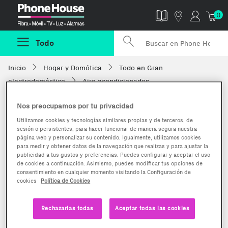
Phonehouse
0
Todo
Inicio
Hogar y Domótica
Todo en Gran
electrodoméstico
Aire acondicionados
Nos preocupamos por tu privacidad
Utilizamos cookies y tecnologías similares propias y de terceros, de
sesión o persistentes, para hacer funcionar de manera segura nuestra
página web y personalizar su contenido. Igualmente, utilizamos cookies
para medir y obtener datos de la navegación que realizas y para ajustar la
publicidad a tus gustos y preferencias. Puedes configurar y aceptar el uso
de cookies a continuación. Asimismo, puedes modificar tus opciones de
consentimiento en cualquier momento visitando la Configuración de
cookies
Política de Cookies
Rechazarlas todas
Aceptar todas las cookies