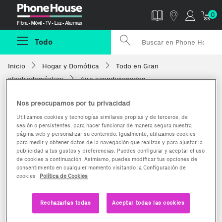
Phonehouse
0
Todo
Inicio
Hogar y Domótica
Todo en Gran
electrodoméstico
Aire acondicionados
Nos preocupamos por tu privacidad
Utilizamos cookies y tecnologías similares propias y de terceros, de
sesión o persistentes, para hacer funcionar de manera segura nuestra
página web y personalizar su contenido. Igualmente, utilizamos cookies
para medir y obtener datos de la navegación que realizas y para ajustar la
publicidad a tus gustos y preferencias. Puedes configurar y aceptar el uso
de cookies a continuación. Asimismo, puedes modificar tus opciones de
consentimiento en cualquier momento visitando la Configuración de
cookies
Política de Cookies
Rechazarlas todas
Aceptar todas las cookies