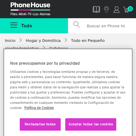
Phonehouse
0
Todo
Inicio
Hogar y Domótica
Todo en Pequeño
electrodoméstico
Cafeteras
Nos preocupamos por tu privacidad
Utilizamos cookies y tecnologías similares propias y de terceros, de
sesión o persistentes, para hacer funcionar de manera segura nuestra
página web y personalizar su contenido. Igualmente, utilizamos cookies
para medir y obtener datos de la navegación que realizas y para ajustar la
publicidad a tus gustos y preferencias. Puedes configurar y aceptar el uso
de cookies a continuación. Asimismo, puedes modificar tus opciones de
consentimiento en cualquier momento visitando la Configuración de
cookies
Política de Cookies
Rechazarlas todas
Aceptar todas las cookies