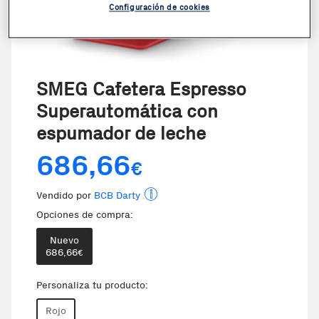
Configuración de cookies
SMEG Cafetera Espresso
Superautomática con
espumador de leche
686,66
€
Vendido por
BCB Darty
Opciones de compra:
Nuevo
686,66
€
Te damos la oportunidad de elegir 
Personaliza tu producto:
Rojo