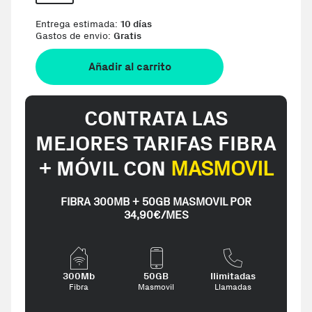
Entrega estimada:
10 días
Gastos de envio:
Gratis
Añadir al carrito
CONTRATA LAS
MEJORES TARIFAS FIBRA
+ MÓVIL CON
MASMOVIL
FIBRA 300MB + 50GB MASMOVIL POR
34,90€/MES
300Mb
50GB
Ilimitadas
Fibra
Masmovil
Llamadas