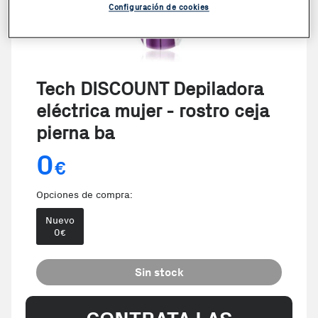
Configuración de cookies
Tech DISCOUNT Depiladora
eléctrica mujer - rostro ceja
pierna ba
0
€
Opciones de compra:
Nuevo
0
€
Sin stock