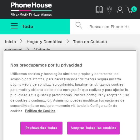
Phonehouse
0
Todo
Inicio
Hogar y Domótica
Todo en Cuidado
personal
Afeitado
Nos preocupamos por tu privacidad
Utilizamos cookies y tecnologías similares propias y de terceros, de
sesión o persistentes, para hacer funcionar de manera segura nuestra
página web y personalizar su contenido. Igualmente, utilizamos cookies
para medir y obtener datos de la navegación que realizas y para ajustar la
publicidad a tus gustos y preferencias. Puedes configurar y aceptar el uso
de cookies a continuación. Asimismo, puedes modificar tus opciones de
consentimiento en cualquier momento visitando la Configuración de
cookies
Política de Cookies
Rechazarlas todas
Aceptar todas las cookies