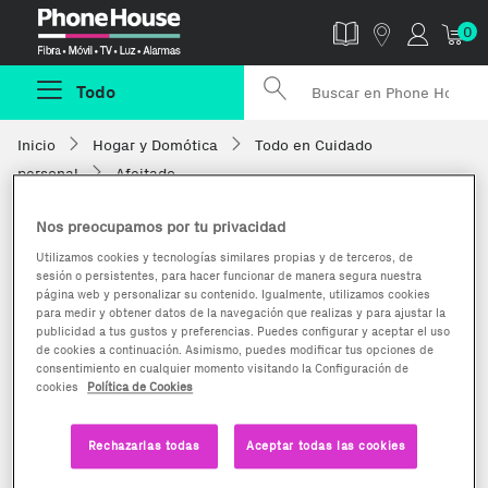
Phonehouse
0
Todo
Inicio
Hogar y Domótica
Todo en Cuidado
personal
Afeitado
Nos preocupamos por tu privacidad
Utilizamos cookies y tecnologías similares propias y de terceros, de
sesión o persistentes, para hacer funcionar de manera segura nuestra
página web y personalizar su contenido. Igualmente, utilizamos cookies
para medir y obtener datos de la navegación que realizas y para ajustar la
publicidad a tus gustos y preferencias. Puedes configurar y aceptar el uso
de cookies a continuación. Asimismo, puedes modificar tus opciones de
consentimiento en cualquier momento visitando la Configuración de
cookies
Política de Cookies
Rechazarlas todas
Aceptar todas las cookies