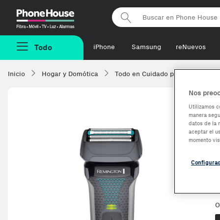
Phonehouse
Todo
iPhone
Samsung
reNuevos
Inicio
Hogar y Domótica
Todo en Cuidado personal
A
Nos preoc
Utilizamos c
manera segur
datos de la 
aceptar el u
momento vis
Configura
O