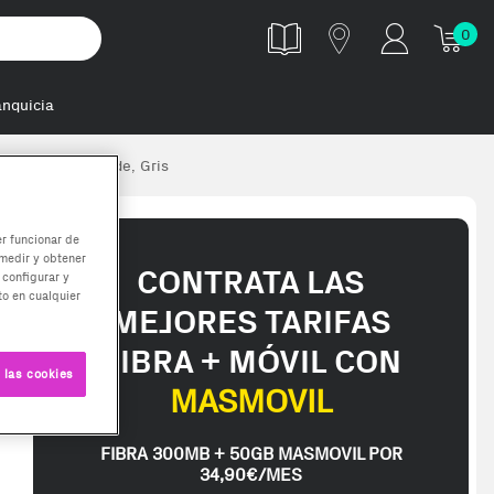
0
anquicia
dora Negro, Verde, Gris
er funcionar de
medir y obtener
CONTRATA LAS
 configurar y
o en cualquier
MEJORES TARIFAS
FIBRA + MÓVIL CON
 las cookies
MASMOVIL
FIBRA 300MB + 50GB MASMOVIL POR
34,90€/MES