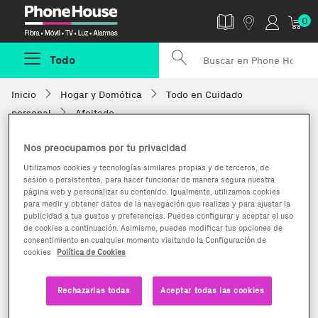
Phonehouse
0
Todo
Inicio
Hogar y Domótica
Todo en Cuidado
personal
Afeitado
Nos preocupamos por tu privacidad
Utilizamos cookies y tecnologías similares propias y de terceros, de
sesión o persistentes, para hacer funcionar de manera segura nuestra
página web y personalizar su contenido. Igualmente, utilizamos cookies
para medir y obtener datos de la navegación que realizas y para ajustar la
publicidad a tus gustos y preferencias. Puedes configurar y aceptar el uso
de cookies a continuación. Asimismo, puedes modificar tus opciones de
consentimiento en cualquier momento visitando la Configuración de
cookies
Política de Cookies
Rechazarlas todas
Aceptar todas las cookies