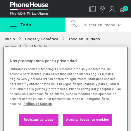
Phonehouse
0
Todo
Inicio
Hogar y Domótica
Todo en Cuidado
personal
Afeitado
Nos preocupamos por tu privacidad
Utilizamos cookies y tecnologías similares propias y de terceros, de
sesión o persistentes, para hacer funcionar de manera segura nuestra
página web y personalizar su contenido. Igualmente, utilizamos cookies
para medir y obtener datos de la navegación que realizas y para ajustar la
publicidad a tus gustos y preferencias. Puedes configurar y aceptar el uso
de cookies a continuación. Asimismo, puedes modificar tus opciones de
consentimiento en cualquier momento visitando la Configuración de
cookies
Política de Cookies
Rechazarlas todas
Aceptar todas las cookies