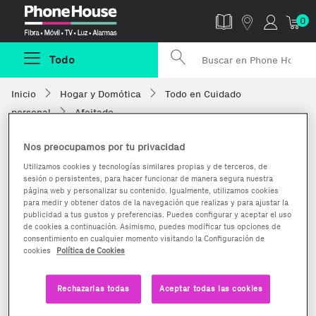
Phonehouse
0
Todo
Inicio
Hogar y Domótica
Todo en Cuidado
personal
Afeitado
Nos preocupamos por tu privacidad
Utilizamos cookies y tecnologías similares propias y de terceros, de
sesión o persistentes, para hacer funcionar de manera segura nuestra
página web y personalizar su contenido. Igualmente, utilizamos cookies
para medir y obtener datos de la navegación que realizas y para ajustar la
publicidad a tus gustos y preferencias. Puedes configurar y aceptar el uso
de cookies a continuación. Asimismo, puedes modificar tus opciones de
consentimiento en cualquier momento visitando la Configuración de
cookies
Política de Cookies
Rechazarlas todas
Aceptar todas las cookies