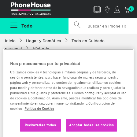
Phonehouse
0
Todo
Inicio
Hogar y Domótica
Todo en Cuidado
personal
Afeitado
Nos preocupamos por tu privacidad
Utilizamos cookies y tecnologías similares propias y de terceros, de
sesión o persistentes, para hacer funcionar de manera segura nuestra
página web y personalizar su contenido. Igualmente, utilizamos cookies
para medir y obtener datos de la navegación que realizas y para ajustar la
publicidad a tus gustos y preferencias. Puedes configurar y aceptar el uso
de cookies a continuación. Asimismo, puedes modificar tus opciones de
consentimiento en cualquier momento visitando la Configuración de
cookies
Política de Cookies
Rechazarlas todas
Aceptar todas las cookies