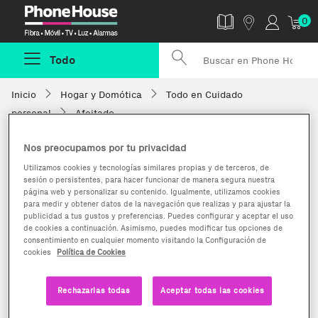
Phonehouse
0
Todo
Inicio
Hogar y Domótica
Todo en Cuidado
personal
Afeitado
Nos preocupamos por tu privacidad
Utilizamos cookies y tecnologías similares propias y de terceros, de
sesión o persistentes, para hacer funcionar de manera segura nuestra
página web y personalizar su contenido. Igualmente, utilizamos cookies
para medir y obtener datos de la navegación que realizas y para ajustar la
publicidad a tus gustos y preferencias. Puedes configurar y aceptar el uso
de cookies a continuación. Asimismo, puedes modificar tus opciones de
consentimiento en cualquier momento visitando la Configuración de
cookies
Política de Cookies
Rechazarlas todas
Aceptar todas las cookies