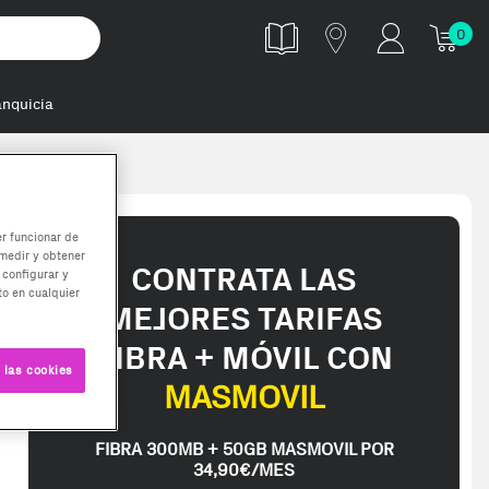
0
anquicia
er funcionar de
medir y obtener
CONTRATA LAS
 configurar y
o en cualquier
MEJORES TARIFAS
FIBRA + MÓVIL CON
 las cookies
MASMOVIL
FIBRA 300MB + 50GB MASMOVIL POR
34,90€/MES