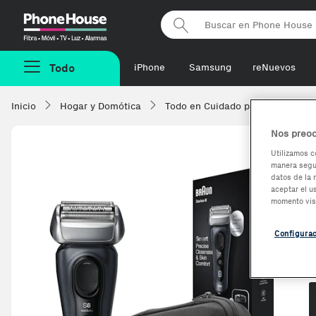
Phonehouse
Todo
iPhone
Samsung
reNuevos
Inicio
Hogar y Domótica
Todo en Cuidado personal
A
Nos preoc
Utilizamos c
manera segur
datos de la 
aceptar el u
momento vis
Configura
O