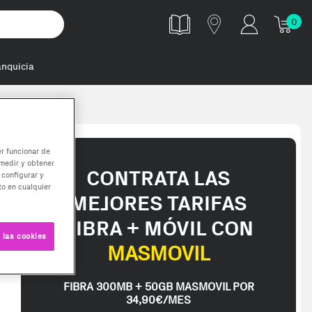
0
anquicia
er funcionar de
medir y obtener
CONTRATA LAS
 configurar y
o en cualquier
MEJORES TARIFAS
FIBRA + MÓVIL CON
 las cookies
MASMOVIL
FIBRA 300MB + 50GB MASMOVIL POR
34,90€/MES