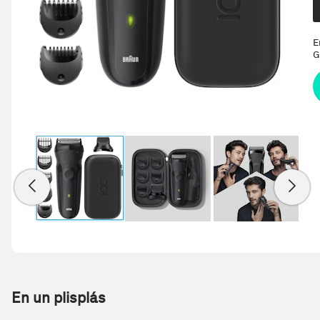
E
G
En un plisplás