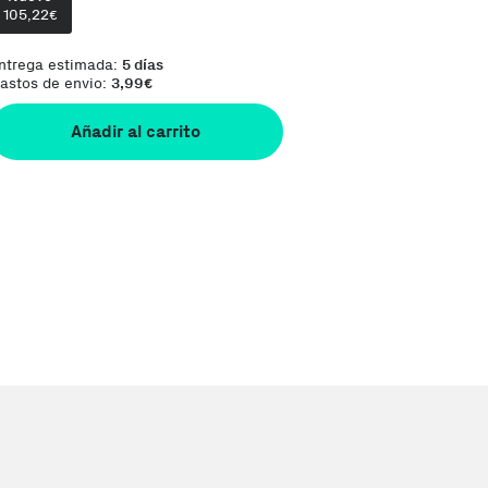
105,22
€
ntrega estimada:
5 días
astos de envio:
3,99
€
Añadir al carrito