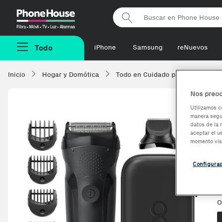
Phonehouse
Todo
iPhone
Samsung
reNuevos
Inicio
Hogar y Domótica
Todo en Cuidado personal
A
Nos preoc
Utilizamos c
manera segur
datos de la 
aceptar el u
momento vis
Configura
V
O