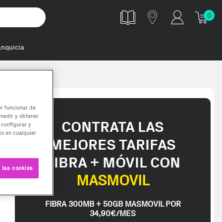
0
anquicia
er funcionar de
medir y obtener
CONTRATA LAS
 configurar y
o en cualquier
MEJORES TARIFAS
FIBRA + MÓVIL CON
 las cookies
MASMOVIL
FIBRA 300MB + 50GB MASMOVIL POR
34,90€/MES
pped in 2-3 working days. Delivery times (3-10 days) might be delayed 