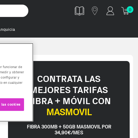
0
anquicia
er funcionar de
medir y obtener
CONTRATA LAS
 configurar y
o en cualquier
MEJORES TARIFAS
FIBRA + MÓVIL CON
 las cookies
MASMOVIL
FIBRA 300MB + 50GB MASMOVIL POR
34,90€/MES