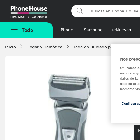
Phonehouse
Todo
iPhone
Samsung
reNuevos
Inicio
Hogar y Domótica
Todo en Cuidado personal
A
Nos preoc
Utilizamos c
manera segur
A
datos de la 
aceptar el u
a
momento vis
Configura
Op