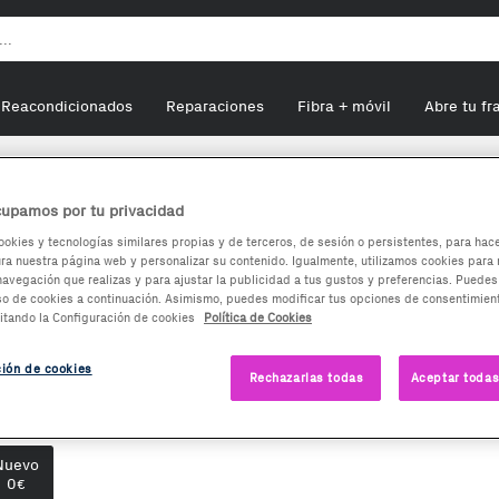
Reacondicionados
Reparaciones
Fibra + móvil
Abre tu fr
feitado
AEG HR 5626 Antracita afeitadora
upamos por tu privacidad
ookies y tecnologías similares propias y de terceros, de sesión o persistentes, para hac
a nuestra página web y personalizar su contenido. Igualmente, utilizamos cookies para 
EG HR 5626 Antracita
navegación que realizas y para ajustar la publicidad a tus gustos y preferencias. Puedes
so de cookies a continuación. Asimismo, puedes modificar tus opciones de consentimient
feitadora
itando la Configuración de cookies
Política de Cookies
0
ción de cookies
€
Rechazarlas todas
Aceptar todas
ciones de compra:
Nuevo
0
€