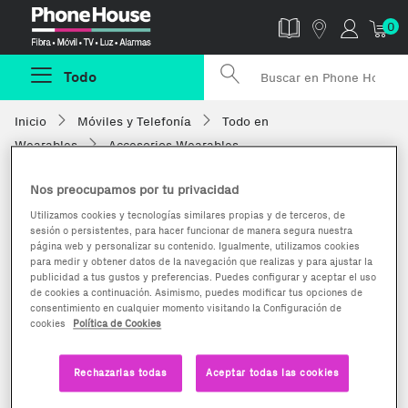
Phonehouse
0
Todo
Inicio
Móviles y Telefonía
Todo en
Wearables
Accesorios Wearables
Nos preocupamos por tu privacidad
Utilizamos cookies y tecnologías similares propias y de terceros, de
sesión o persistentes, para hacer funcionar de manera segura nuestra
página web y personalizar su contenido. Igualmente, utilizamos cookies
para medir y obtener datos de la navegación que realizas y para ajustar la
publicidad a tus gustos y preferencias. Puedes configurar y aceptar el uso
de cookies a continuación. Asimismo, puedes modificar tus opciones de
consentimiento en cualquier momento visitando la Configuración de
cookies
Política de Cookies
Rechazarlas todas
Aceptar todas las cookies