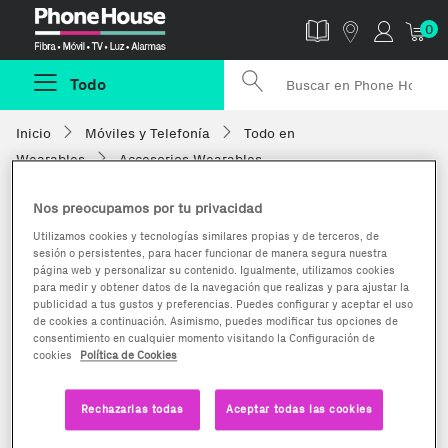
Phonehouse
0
Todo
Inicio
Móviles y Telefonía
Todo en
Wearables
Accesorios Wearables
Nos preocupamos por tu privacidad
Utilizamos cookies y tecnologías similares propias y de terceros, de
sesión o persistentes, para hacer funcionar de manera segura nuestra
página web y personalizar su contenido. Igualmente, utilizamos cookies
para medir y obtener datos de la navegación que realizas y para ajustar la
publicidad a tus gustos y preferencias. Puedes configurar y aceptar el uso
de cookies a continuación. Asimismo, puedes modificar tus opciones de
consentimiento en cualquier momento visitando la Configuración de
cookies
Política de Cookies
Rechazarlas todas
Aceptar todas las cookies