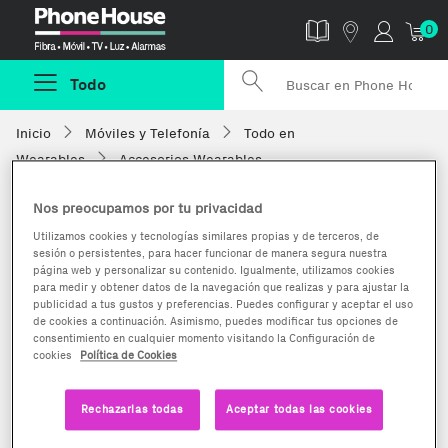
Phonehouse
0
Todo
Inicio
Móviles y Telefonía
Todo en
Wearables
Accesorios Wearables
Nos preocupamos por tu privacidad
Utilizamos cookies y tecnologías similares propias y de terceros, de
sesión o persistentes, para hacer funcionar de manera segura nuestra
página web y personalizar su contenido. Igualmente, utilizamos cookies
para medir y obtener datos de la navegación que realizas y para ajustar la
publicidad a tus gustos y preferencias. Puedes configurar y aceptar el uso
de cookies a continuación. Asimismo, puedes modificar tus opciones de
consentimiento en cualquier momento visitando la Configuración de
cookies
Política de Cookies
Rechazarlas todas
Aceptar todas las cookies