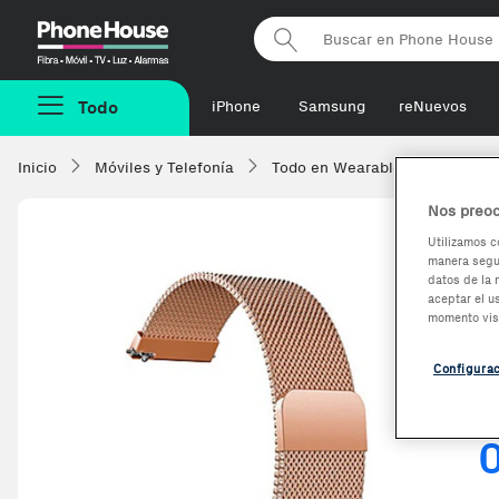
Phonehouse
Todo
iPhone
Samsung
reNuevos
Inicio
Móviles y Telefonía
Todo en Wearables
Acceso
Nos preoc
Utilizamos c
manera segur
O
datos de la 
aceptar el u
m
momento vis
A
Configura
G