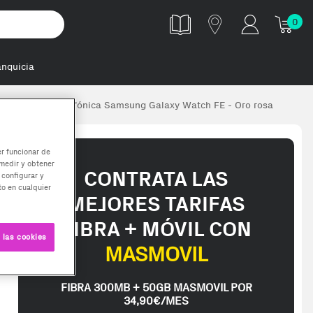
0
anquicia
nés Atención telefónica Samsung Galaxy Watch FE - Oro rosa
er funcionar de
medir y obtener
CONTRATA LAS
 configurar y
o en cualquier
MEJORES TARIFAS
FIBRA + MÓVIL CON
 las cookies
MASMOVIL
FIBRA 300MB + 50GB MASMOVIL POR
34,90€/MES