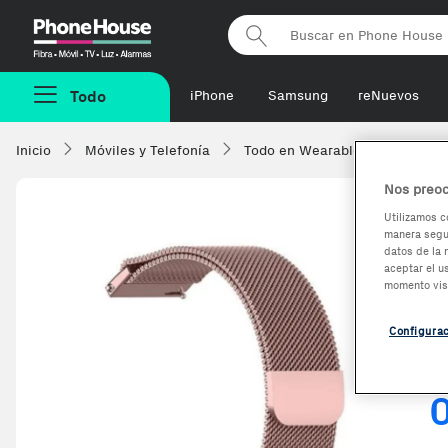
Phonehouse
Todo
iPhone
Samsung
reNuevos
Inicio
Móviles y Telefonía
Todo en Wearables
Acceso
Nos preoc
Utilizamos c
manera segur
O
datos de la 
aceptar el u
C
momento vis
P
Configura
-