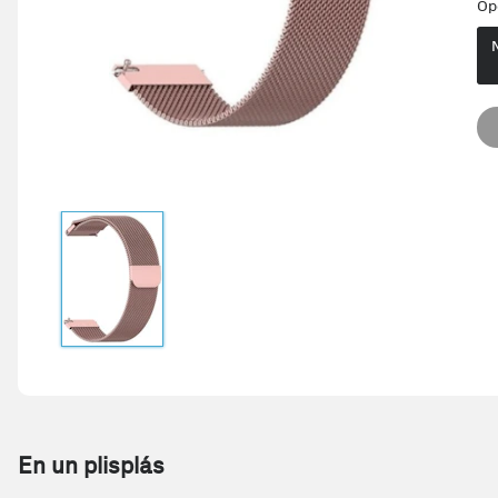
Op
En un plisplás