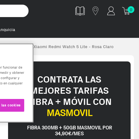
0
anquicia
anese Loop Para Xiaomi Redmi Watch 5 Lite - Rosa Claro
er funcionar de
medir y obtener
CONTRATA LAS
 configurar y
o en cualquier
MEJORES TARIFAS
FIBRA + MÓVIL CON
 las cookies
MASMOVIL
FIBRA 300MB + 50GB MASMOVIL POR
34,90€/MES