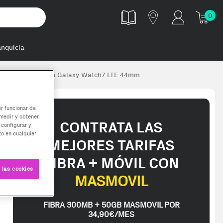
0
anquicia
emplado Smartwatch Galaxy Watch7 LTE 44mm
er funcionar de
medir y obtener
CONTRATA LAS
 configurar y
o en cualquier
MEJORES TARIFAS
FIBRA + MÓVIL CON
 las cookies
MASMOVIL
FIBRA 300MB + 50GB MASMOVIL POR
34,90€/MES