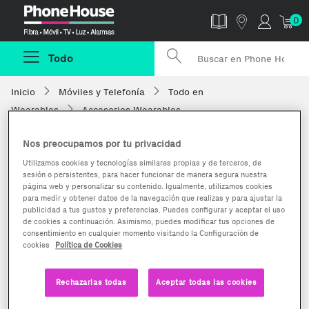
Phonehouse
0
Todo
Inicio
Móviles y Telefonía
Todo en
Wearables
Accesorios Wearables
Nos preocupamos por tu privacidad
Utilizamos cookies y tecnologías similares propias y de terceros, de
sesión o persistentes, para hacer funcionar de manera segura nuestra
página web y personalizar su contenido. Igualmente, utilizamos cookies
para medir y obtener datos de la navegación que realizas y para ajustar la
publicidad a tus gustos y preferencias. Puedes configurar y aceptar el uso
de cookies a continuación. Asimismo, puedes modificar tus opciones de
consentimiento en cualquier momento visitando la Configuración de
cookies
Política de Cookies
Rechazarlas todas
Aceptar todas las cookies