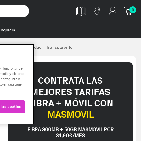
0
anquicia
 Amazfit Active Edge - Transparente
er funcionar de
medir y obtener
CONTRATA LAS
 configurar y
o en cualquier
MEJORES TARIFAS
FIBRA + MÓVIL CON
 las cookies
MASMOVIL
FIBRA 300MB + 50GB MASMOVIL POR
34,90€/MES