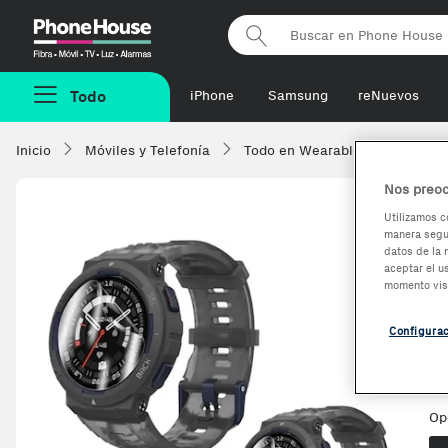
Phonehouse
Todo
iPhone
Samsung
reNuevos
Inicio
Móviles y Telefonía
Todo en Wearables
Acceso
Nos preoc
Utilizamos c
manera segur
O
datos de la 
aceptar el u
d
momento vis
E
Configura
Op