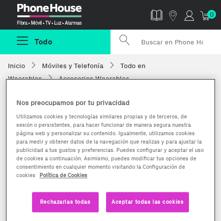
Phonehouse
0
Todo
Inicio
Móviles y Telefonía
Todo en
Wearables
Accesorios Wearables
Nos preocupamos por tu privacidad
Utilizamos cookies y tecnologías similares propias y de terceros, de
sesión o persistentes, para hacer funcionar de manera segura nuestra
página web y personalizar su contenido. Igualmente, utilizamos cookies
para medir y obtener datos de la navegación que realizas y para ajustar la
publicidad a tus gustos y preferencias. Puedes configurar y aceptar el uso
de cookies a continuación. Asimismo, puedes modificar tus opciones de
consentimiento en cualquier momento visitando la Configuración de
cookies
Política de Cookies
Rechazarlas todas
Aceptar todas las cookies