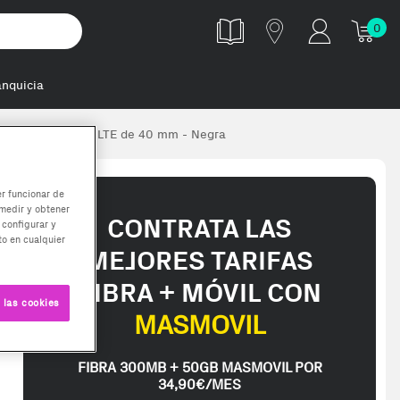
0
anquicia
g Galaxy Watch7 LTE de 40 mm - Negra
er funcionar de
medir y obtener
CONTRATA LAS
 configurar y
o en cualquier
MEJORES TARIFAS
FIBRA + MÓVIL CON
 las cookies
MASMOVIL
FIBRA 300MB + 50GB MASMOVIL POR
34,90€/MES