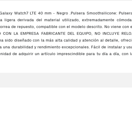
laxy Watch7 LTE 40 mm - Negro .Pulsera Smoothsilicone: Pulsera d
ra ligera derivada del material utilizado, extremadamente cómoda
rrea de repuesto, compatible con el modelo descrito. No viene con e
CULO CON LA EMPRESA FABRICANTE DEL EQUIPO, NO INCLUYE REL
 ha sido diseñado con la más alta calidad y atención al detalle, ofre
a una durabilidad y rendimiento excepcionales. Fácil de instalar y usa
unidad de adquirir un artículo imprescindible para tu día a día, co