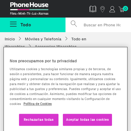
Phonehouse
0
Todo
Inicio
Móviles y Telefonía
Todo en
Wearables
Accesorios Wearables
Nos preocupamos por tu privacidad
Utilizamos cookies y tecnologías similares propias y de terceros, de
sesión o persistentes, para hacer funcionar de manera segura nuestra
página web y personalizar su contenido. Igualmente, utilizamos cookies
para medir y obtener datos de la navegación que realizas y para ajustar la
publicidad a tus gustos y preferencias. Puedes configurar y aceptar el uso
de cookies a continuación. Asimismo, puedes modificar tus opciones de
consentimiento en cualquier momento visitando la Configuración de
cookies
Política de Cookies
Rechazarlas todas
Aceptar todas las cookies