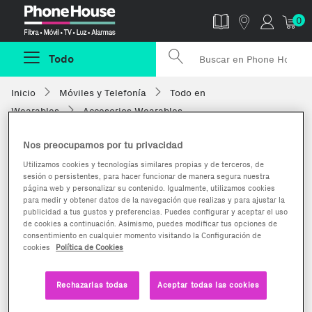
Phonehouse
0
Todo
Inicio
Móviles y Telefonía
Todo en
Wearables
Accesorios Wearables
Nos preocupamos por tu privacidad
Utilizamos cookies y tecnologías similares propias y de terceros, de
sesión o persistentes, para hacer funcionar de manera segura nuestra
página web y personalizar su contenido. Igualmente, utilizamos cookies
para medir y obtener datos de la navegación que realizas y para ajustar la
publicidad a tus gustos y preferencias. Puedes configurar y aceptar el uso
de cookies a continuación. Asimismo, puedes modificar tus opciones de
consentimiento en cualquier momento visitando la Configuración de
cookies
Política de Cookies
Rechazarlas todas
Aceptar todas las cookies