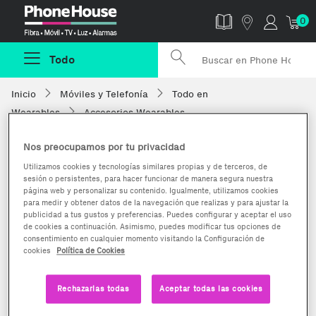
Phonehouse
0
Todo
Inicio
Móviles y Telefonía
Todo en
Wearables
Accesorios Wearables
Nos preocupamos por tu privacidad
Utilizamos cookies y tecnologías similares propias y de terceros, de
sesión o persistentes, para hacer funcionar de manera segura nuestra
página web y personalizar su contenido. Igualmente, utilizamos cookies
para medir y obtener datos de la navegación que realizas y para ajustar la
publicidad a tus gustos y preferencias. Puedes configurar y aceptar el uso
de cookies a continuación. Asimismo, puedes modificar tus opciones de
consentimiento en cualquier momento visitando la Configuración de
cookies
Política de Cookies
Rechazarlas todas
Aceptar todas las cookies