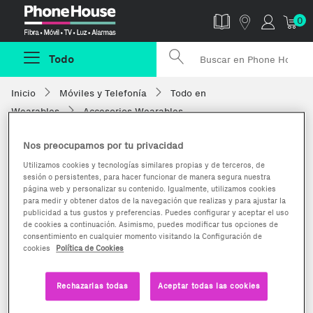
Phonehouse
0
Todo
Inicio
Móviles y Telefonía
Todo en
Wearables
Accesorios Wearables
Nos preocupamos por tu privacidad
Utilizamos cookies y tecnologías similares propias y de terceros, de
sesión o persistentes, para hacer funcionar de manera segura nuestra
página web y personalizar su contenido. Igualmente, utilizamos cookies
para medir y obtener datos de la navegación que realizas y para ajustar la
publicidad a tus gustos y preferencias. Puedes configurar y aceptar el uso
de cookies a continuación. Asimismo, puedes modificar tus opciones de
consentimiento en cualquier momento visitando la Configuración de
cookies
Política de Cookies
Rechazarlas todas
Aceptar todas las cookies