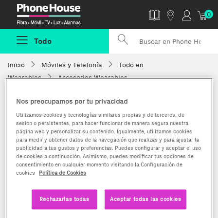
Phonehouse
0
Todo
Inicio
Móviles y Telefonía
Todo en
Wearables
Accesorios Wearables
Nos preocupamos por tu privacidad
Utilizamos cookies y tecnologías similares propias y de terceros, de
sesión o persistentes, para hacer funcionar de manera segura nuestra
página web y personalizar su contenido. Igualmente, utilizamos cookies
para medir y obtener datos de la navegación que realizas y para ajustar la
publicidad a tus gustos y preferencias. Puedes configurar y aceptar el uso
de cookies a continuación. Asimismo, puedes modificar tus opciones de
consentimiento en cualquier momento visitando la Configuración de
cookies
Política de Cookies
Rechazarlas todas
Aceptar todas las cookies