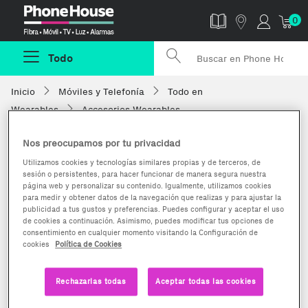
Phonehouse
0
Todo
Inicio
Móviles y Telefonía
Todo en
Wearables
Accesorios Wearables
Nos preocupamos por tu privacidad
Utilizamos cookies y tecnologías similares propias y de terceros, de
sesión o persistentes, para hacer funcionar de manera segura nuestra
página web y personalizar su contenido. Igualmente, utilizamos cookies
para medir y obtener datos de la navegación que realizas y para ajustar la
publicidad a tus gustos y preferencias. Puedes configurar y aceptar el uso
de cookies a continuación. Asimismo, puedes modificar tus opciones de
consentimiento en cualquier momento visitando la Configuración de
cookies
Política de Cookies
Rechazarlas todas
Aceptar todas las cookies